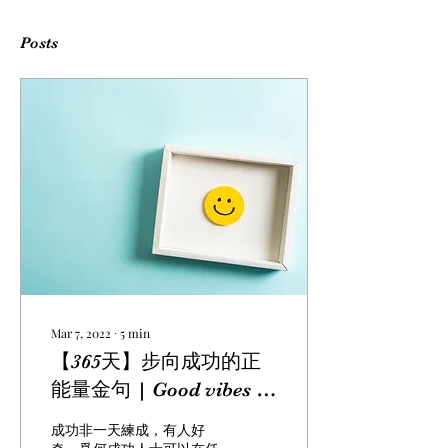
Posts
Mar 7, 2022
∙
5
min
【365天】步向成功的正
能量金句 | Good vibes in
365 days that change
成功非一天練成，有人好
your life