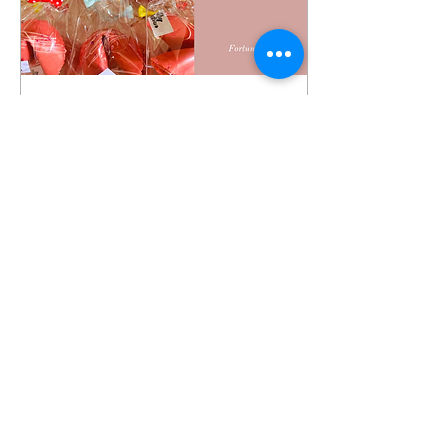
Oct 9, 2020
∙
1
min
【推介】 獨立包裝的散水
餅 | Farewell Cookies
with individual pack
散水餅是離職必備的禮物，
在嚴峻時期，散水餅不但要
美觀及有新意，安全衛生也
是重要的考慮。幸運曲奇不
但香脆可口，而且每個均是
獨立包裝，安全衛生，讓同
事放心食用；曲奇内更藏著
紙條，附上你心意的字句，
7757
0
5
驚喜滿分!
Load More