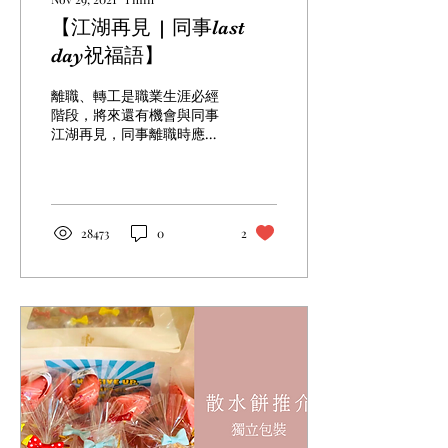
【江湖再見 | 同事last
day祝福語】
離職、轉工是職業生涯必經
階段，將來還有機會與同事
江湖再見，同事離職時應該
說什麽祝福語？以下是散水
禮物的祝福語，希望這些
Farewell金句為你的Last
day帶來無限祝福。
28473
0
2