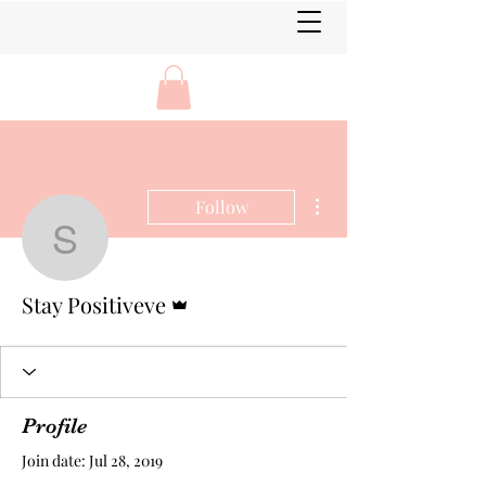
More actions
Follow
Stay Positiveve
Admin
Stay Positiveve
Profile
Join date: Jul 28, 2019