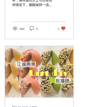
奇，爲何成功人士可以在任
何情況下，都能保持一流的
心態，從容不迫，猶如天塌
下來都沒有問題。秘訣在於
他們的思考模式都異於常
人，不容易被外在的環境影
響自己的判斷力，保持樂觀
2192
0
2
的心態迎接每一天。雖然暫
時你的財富可能未及富人，
但你絕對可以透過不同的正
面語錄來提升自己的思
Nov 29, 2021
∙
1
min