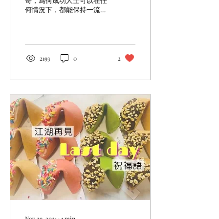
奇，爲何成功人士可以在任
何情況下，都能保持一流的
心態，從容不迫，猶如天塌
下來都沒有問題。秘訣在於
他們的思考模式都異於常
人，不容易被外在的環境影
響自己的判斷力，保持樂觀
2193
0
2
的心態迎接每一天。雖然暫
時你的財富可能未及富人，
但你絕對可以透過不同的正
面語錄來提升自己的思
Nov 29, 2021
∙
1
min