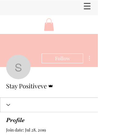
More actions
Follow
Stay Positiveve
Admin
Stay Positiveve
Profile
Join date: Jul 28, 2019