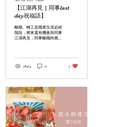
【江湖再見 | 同事last
day祝福語】
離職、轉工是職業生涯必經
階段，將來還有機會與同事
江湖再見，同事離職時應該
說什麽祝福語？以下是散水
禮物的祝福語，希望這些
Farewell金句為你的Last
day帶來無限祝福。
28474
0
2