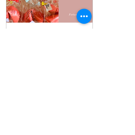
Oct 9, 2020
∙
1
min
【推介】 獨立包裝的散水
餅 | Farewell Cookies
with individual pack
散水餅是離職必備的禮物，
在嚴峻時期，散水餅不但要
美觀及有新意，安全衛生也
是重要的考慮。幸運曲奇不
但香脆可口，而且每個均是
獨立包裝，安全衛生，讓同
事放心食用；曲奇内更藏著
紙條，附上你心意的字句，
7757
0
5
驚喜滿分!
Load More