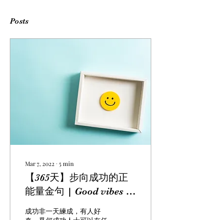
Posts
Mar 7, 2022
∙
5
min
【365天】步向成功的正
能量金句 | Good vibes in
365 days that change
成功非一天練成，有人好
your life